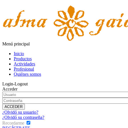
Menú principal
Inicio
Productos
Actividades
Profesional
Quiénes somos
Login-Logout
Acceder
¿Olvidó su usuario?
¿Olvidó su contraseña?
Recordarme