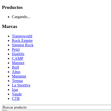
Productos
Cargando...
Marcas
Trangoworld
Rock Empire
Singing Rock
Petzl
Haglöfs
CAMP
Marmot
Buff
Altus
Mammut
Ternua
La Sportiva
Izas
Vaude
CTR