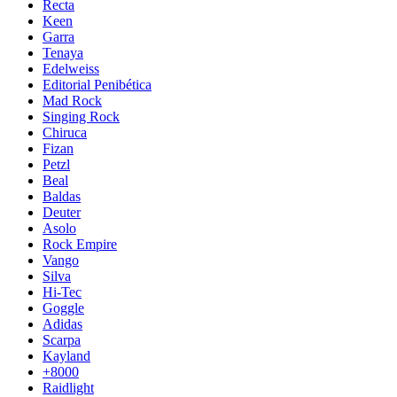
Recta
Keen
Garra
Tenaya
Edelweiss
Editorial Penibética
Mad Rock
Singing Rock
Chiruca
Fizan
Petzl
Beal
Baldas
Deuter
Asolo
Rock Empire
Vango
Silva
Hi-Tec
Goggle
Adidas
Scarpa
Kayland
+8000
Raidlight