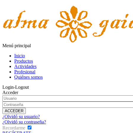
Menú principal
Inicio
Productos
Actividades
Profesional
Quiénes somos
Login-Logout
Acceder
¿Olvidó su usuario?
¿Olvidó su contraseña?
Recordarme