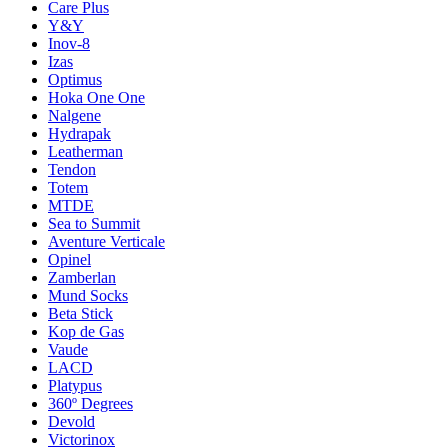
Care Plus
Y&Y
Inov-8
Izas
Optimus
Hoka One One
Nalgene
Hydrapak
Leatherman
Tendon
Totem
MTDE
Sea to Summit
Aventure Verticale
Opinel
Zamberlan
Mund Socks
Beta Stick
Kop de Gas
Vaude
LACD
Platypus
360º Degrees
Devold
Victorinox