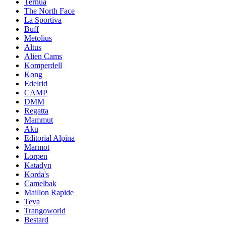
Ternua
The North Face
La Sportiva
Buff
Metolius
Altus
Alien Cams
Komperdell
Kong
Edelrid
CAMP
DMM
Regatta
Mammut
Aku
Editorial Alpina
Marmot
Lorpen
Katadyn
Korda's
Camelbak
Maillon Rapide
Teva
Trangoworld
Bestard