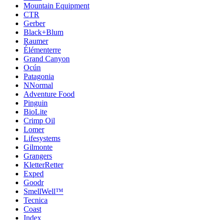
Mountain Equipment
CTR
Gerber
Black+Blum
Raumer
Élémenterre
Grand Canyon
Ocún
Patagonia
NNormal
Adventure Food
Pinguin
BioLite
Crimp Oil
Lomer
Lifesystems
Gilmonte
Grangers
KletterRetter
Exped
Goodr
SmellWell™
Tecnica
Coast
Index