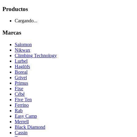
Productos
Cargando...
Marcas
Salomon
Nikwax
Climbing Technology
Lurbel
Haglöfs
Boreal
Grivel
Primus
Fixe
Cébé
Five Ten
Ferrino
Rab
Easy Camp
Merrell
Black Diamond
Cassin