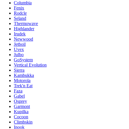
Columbia
Fenix
Rodcle
Seland
Thermowave
Highlander
Irudek
Newwood
Jetboil
Uvex
Julbo
GoSystem
Vertical Evolution
Sierra
Kambukka
Motorola
Trek'n Eat
Faza
Gabel
Osprey
Garmont
Kupilka
Cocoon
Climbskin
Inook