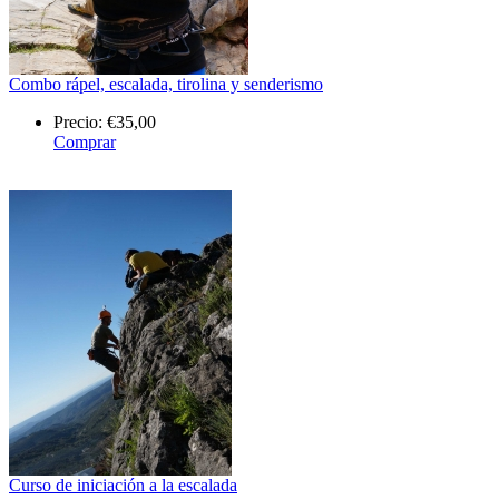
Combo rápel, escalada, tirolina y senderismo
Precio:
€35,00
Comprar
Curso de iniciación a la escalada