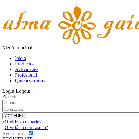
Menú principal
Inicio
Productos
Actividades
Profesional
Quiénes somos
Login-Logout
Acceder
¿Olvidó su usuario?
¿Olvidó su contraseña?
Recordarme