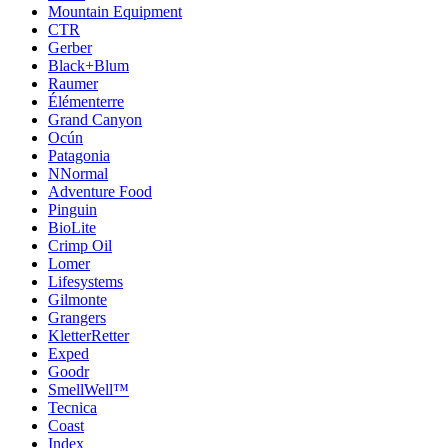
Mountain Equipment
CTR
Gerber
Black+Blum
Raumer
Élémenterre
Grand Canyon
Ocún
Patagonia
NNormal
Adventure Food
Pinguin
BioLite
Crimp Oil
Lomer
Lifesystems
Gilmonte
Grangers
KletterRetter
Exped
Goodr
SmellWell™
Tecnica
Coast
Index