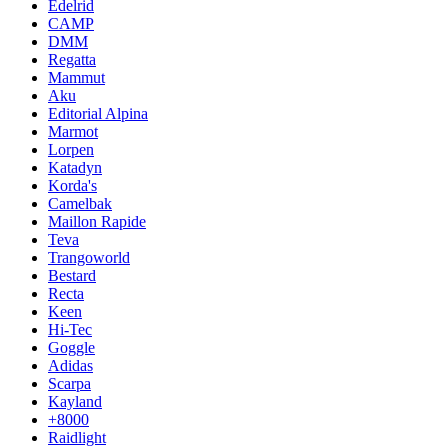
Edelrid
CAMP
DMM
Regatta
Mammut
Aku
Editorial Alpina
Marmot
Lorpen
Katadyn
Korda's
Camelbak
Maillon Rapide
Teva
Trangoworld
Bestard
Recta
Keen
Hi-Tec
Goggle
Adidas
Scarpa
Kayland
+8000
Raidlight