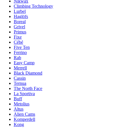
Nikwax
Climbing Technology
Lurbel
Haglöfs
Boreal
Grivel
Primus
Fixe
Cébé
Five Ten
Ferrino
Rab
Easy Camp
Merrell
Black Diamond
Cassin
Ternua
The North Face
La Sportiva
Buff
Metolius
Altus
Alien Cams
Komperdell
Kong