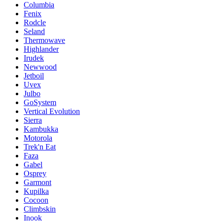
Columbia
Fenix
Rodcle
Seland
Thermowave
Highlander
Irudek
Newwood
Jetboil
Uvex
Julbo
GoSystem
Vertical Evolution
Sierra
Kambukka
Motorola
Trek'n Eat
Faza
Gabel
Osprey
Garmont
Kupilka
Cocoon
Climbskin
Inook