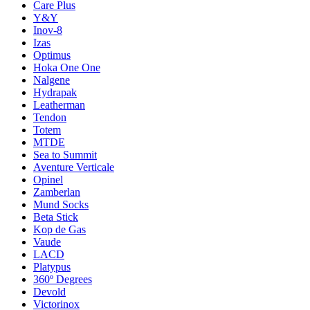
Care Plus
Y&Y
Inov-8
Izas
Optimus
Hoka One One
Nalgene
Hydrapak
Leatherman
Tendon
Totem
MTDE
Sea to Summit
Aventure Verticale
Opinel
Zamberlan
Mund Socks
Beta Stick
Kop de Gas
Vaude
LACD
Platypus
360º Degrees
Devold
Victorinox