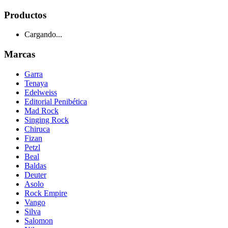
Productos
Cargando...
Marcas
Garra
Tenaya
Edelweiss
Editorial Penibética
Mad Rock
Singing Rock
Chiruca
Fizan
Petzl
Beal
Baldas
Deuter
Asolo
Rock Empire
Vango
Silva
Salomon