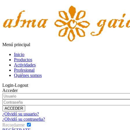
Menú principal
Inicio
Productos
Actividades
Profesional
Quiénes somos
Login-Logout
Acceder
¿Olvidó su usuario?
¿Olvidó su contraseña?
Recordarme