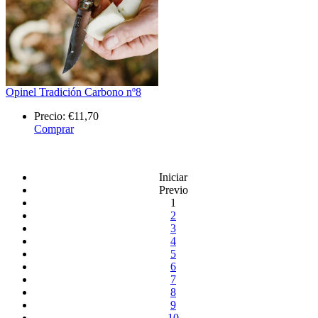
Opinel Tradición Carbono nº8
Precio:
€11,70
Comprar
Iniciar
Previo
1
2
3
4
5
6
7
8
9
10