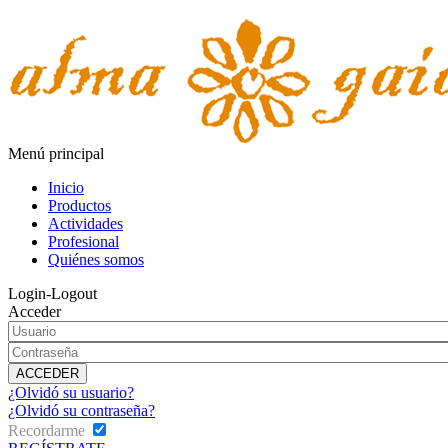
Menú principal
Inicio
Productos
Actividades
Profesional
Quiénes somos
Login-Logout
Acceder
¿Olvidó su usuario?
¿Olvidó su contraseña?
Recordarme