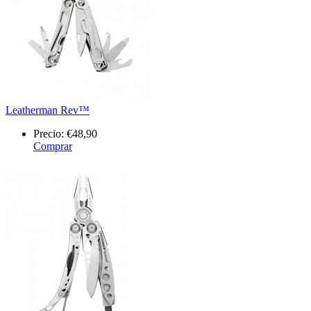
Leatherman Rev™
Precio:
€48,90
Comprar