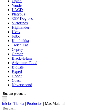
Opinel
Vaude
LACD
Platypus
360º Degrees
Victorinox
Highlander
Uvex
Julbo
Kambukka
Trek'n Eat
Osprey
Gerber
Black+Blum
Adventure Food
BioLite
Exped
Goodr
Coast
Neversecond
Inicio
|
Tienda
|
Productos
|
Más Material