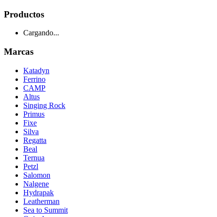
Productos
Cargando...
Marcas
Katadyn
Ferrino
CAMP
Altus
Singing Rock
Primus
Fixe
Silva
Regatta
Beal
Ternua
Petzl
Salomon
Nalgene
Hydrapak
Leatherman
Sea to Summit