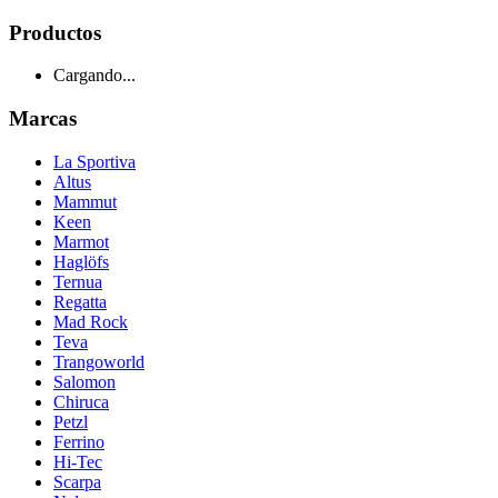
Productos
Cargando...
Marcas
La Sportiva
Altus
Mammut
Keen
Marmot
Haglöfs
Ternua
Regatta
Mad Rock
Teva
Trangoworld
Salomon
Chiruca
Petzl
Ferrino
Hi-Tec
Scarpa