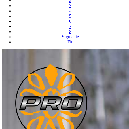
2
3
4
5
6
7
8
Siguiente
Fin