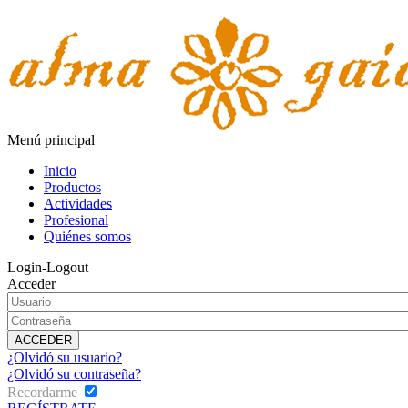
Menú principal
Inicio
Productos
Actividades
Profesional
Quiénes somos
Login-Logout
Acceder
¿Olvidó su usuario?
¿Olvidó su contraseña?
Recordarme