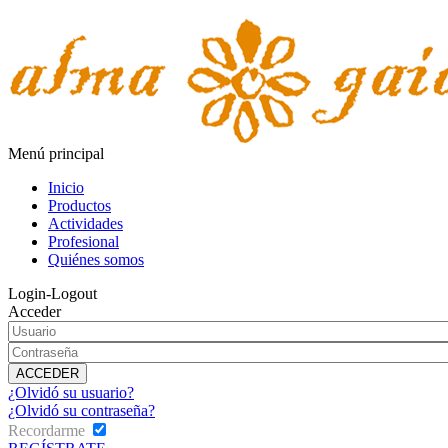
Menú principal
Inicio
Productos
Actividades
Profesional
Quiénes somos
Login-Logout
Acceder
¿Olvidó su usuario?
¿Olvidó su contraseña?
Recordarme