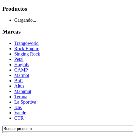
Productos
Cargando...
Marcas
Trangoworld
Rock Empire
Singing Rock
Petzl
Haglöfs
CAMP
Marmot
Buff
Altus
Mammut
Ternua
La Sportiva
Izas
Vaude
CTR