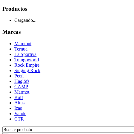
Productos
Cargando...
Marcas
Mammut
Ternua
La Sportiva
Trangoworld
Rock Empire
Singing Rock
Petzl
Haglöfs
CAMP
Marmot
Buff
Altus
Izas
Vaude
CTR