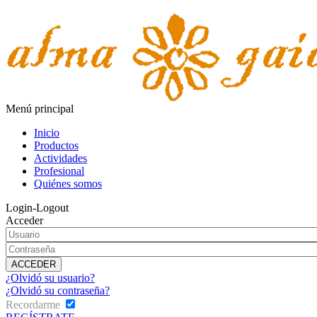
Menú principal
Inicio
Productos
Actividades
Profesional
Quiénes somos
Login-Logout
Acceder
¿Olvidó su usuario?
¿Olvidó su contraseña?
Recordarme