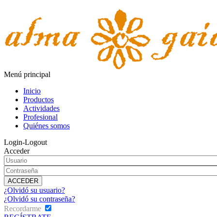
Menú principal
Inicio
Productos
Actividades
Profesional
Quiénes somos
Login-Logout
Acceder
¿Olvidó su usuario?
¿Olvidó su contraseña?
Recordarme