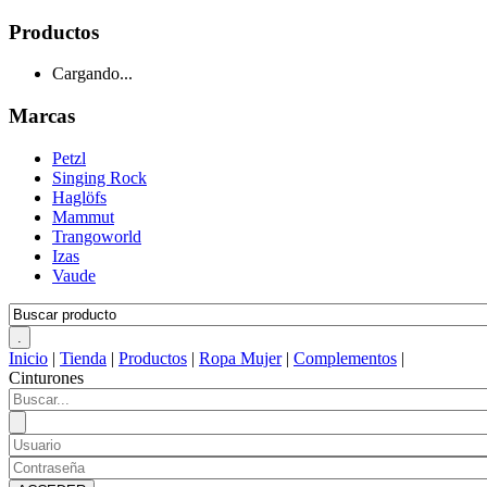
Productos
Cargando...
Marcas
Petzl
Singing Rock
Haglöfs
Mammut
Trangoworld
Izas
Vaude
Inicio
|
Tienda
|
Productos
|
Ropa Mujer
|
Complementos
|
Cinturones