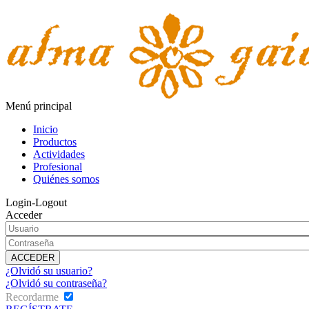
Menú principal
Inicio
Productos
Actividades
Profesional
Quiénes somos
Login-Logout
Acceder
¿Olvidó su usuario?
¿Olvidó su contraseña?
Recordarme