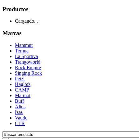
Productos
Cargando...
Marcas
Mammut
Ternua
La Sportiva
Trangoworld
Rock Empire
Singing Rock
Petzl
Haglöfs
CAMP
Marmot
Buff
Altus
Izas
Vaude
CTR