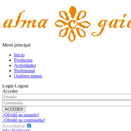
Menú principal
Inicio
Productos
Actividades
Profesional
Quiénes somos
Login-Logout
Acceder
¿Olvidó su usuario?
¿Olvidó su contraseña?
Recordarme