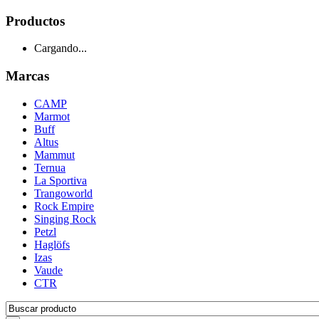
Productos
Cargando...
Marcas
CAMP
Marmot
Buff
Altus
Mammut
Ternua
La Sportiva
Trangoworld
Rock Empire
Singing Rock
Petzl
Haglöfs
Izas
Vaude
CTR