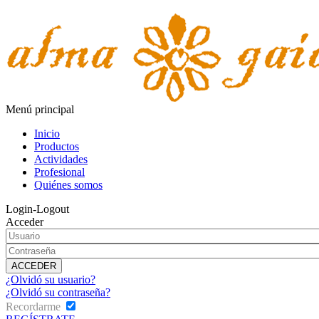
Menú principal
Inicio
Productos
Actividades
Profesional
Quiénes somos
Login-Logout
Acceder
¿Olvidó su usuario?
¿Olvidó su contraseña?
Recordarme