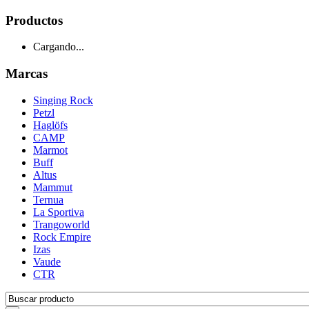
Productos
Cargando...
Marcas
Singing Rock
Petzl
Haglöfs
CAMP
Marmot
Buff
Altus
Mammut
Ternua
La Sportiva
Trangoworld
Rock Empire
Izas
Vaude
CTR