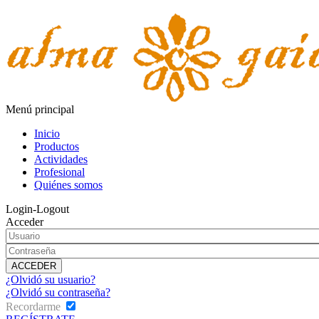
Menú principal
Inicio
Productos
Actividades
Profesional
Quiénes somos
Login-Logout
Acceder
¿Olvidó su usuario?
¿Olvidó su contraseña?
Recordarme