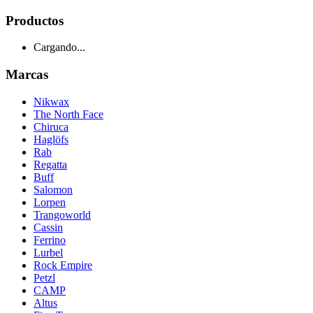
Productos
Cargando...
Marcas
Nikwax
The North Face
Chiruca
Haglöfs
Rab
Regatta
Buff
Salomon
Lorpen
Trangoworld
Cassin
Ferrino
Lurbel
Rock Empire
Petzl
CAMP
Altus