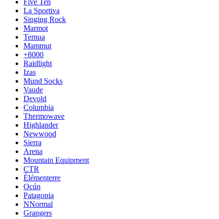
Five Ten
La Sportiva
Singing Rock
Marmot
Ternua
Mammut
+8000
Raidlight
Izas
Mund Socks
Vaude
Devold
Columbia
Thermowave
Highlander
Newwood
Sierra
Arena
Mountain Equipment
CTR
Élémenterre
Ocún
Patagonia
NNormal
Grangers