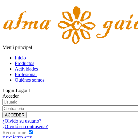
Menú principal
Inicio
Productos
Actividades
Profesional
Quiénes somos
Login-Logout
Acceder
¿Olvidó su usuario?
¿Olvidó su contraseña?
Recordarme