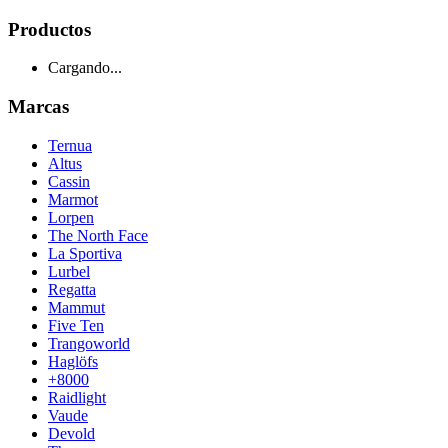
Productos
Cargando...
Marcas
Ternua
Altus
Cassin
Marmot
Lorpen
The North Face
La Sportiva
Lurbel
Regatta
Mammut
Five Ten
Trangoworld
Haglöfs
+8000
Raidlight
Vaude
Devold