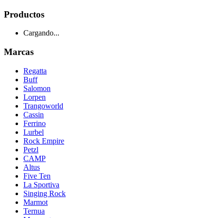
Productos
Cargando...
Marcas
Regatta
Buff
Salomon
Lorpen
Trangoworld
Cassin
Ferrino
Lurbel
Rock Empire
Petzl
CAMP
Altus
Five Ten
La Sportiva
Singing Rock
Marmot
Ternua