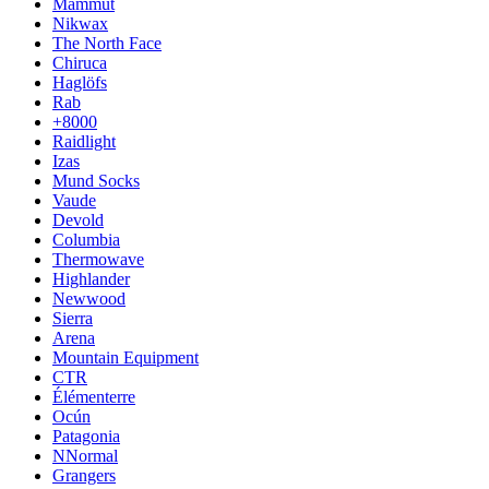
Mammut
Nikwax
The North Face
Chiruca
Haglöfs
Rab
+8000
Raidlight
Izas
Mund Socks
Vaude
Devold
Columbia
Thermowave
Highlander
Newwood
Sierra
Arena
Mountain Equipment
CTR
Élémenterre
Ocún
Patagonia
NNormal
Grangers