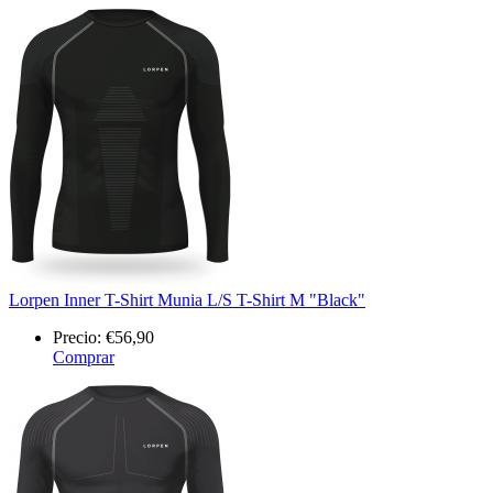
Lorpen Inner T-Shirt Munia L/S T-Shirt M "Black"
Precio:
€56,90
Comprar