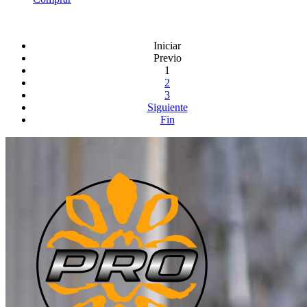
Iniciar
Previo
1
2
3
Siguiente
Fin