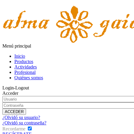
Menú principal
Inicio
Productos
Actividades
Profesional
Quiénes somos
Login-Logout
Acceder
¿Olvidó su usuario?
¿Olvidó su contraseña?
Recordarme