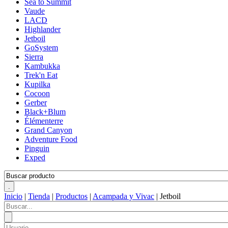
Sea to Summit
Vaude
LACD
Highlander
Jetboil
GoSystem
Sierra
Kambukka
Trek'n Eat
Kupilka
Cocoon
Gerber
Black+Blum
Élémenterre
Grand Canyon
Adventure Food
Pinguin
Exped
Inicio
|
Tienda
|
Productos
|
Acampada y Vivac
|
Jetboil