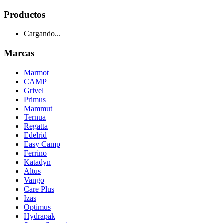
Productos
Cargando...
Marcas
Marmot
CAMP
Grivel
Primus
Mammut
Ternua
Regatta
Edelrid
Easy Camp
Ferrino
Katadyn
Altus
Vango
Care Plus
Izas
Optimus
Hydrapak