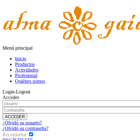
Menú principal
Inicio
Productos
Actividades
Profesional
Quiénes somos
Login-Logout
Acceder
¿Olvidó su usuario?
¿Olvidó su contraseña?
Recordarme