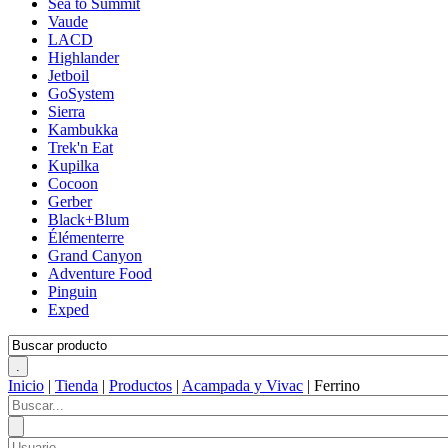
Sea to Summit
Vaude
LACD
Highlander
Jetboil
GoSystem
Sierra
Kambukka
Trek'n Eat
Kupilka
Cocoon
Gerber
Black+Blum
Élémenterre
Grand Canyon
Adventure Food
Pinguin
Exped
Inicio
|
Tienda
|
Productos
|
Acampada y Vivac
|
Ferrino