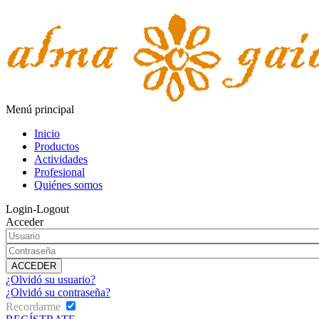
Menú principal
Inicio
Productos
Actividades
Profesional
Quiénes somos
Login-Logout
Acceder
¿Olvidó su usuario?
¿Olvidó su contraseña?
Recordarme