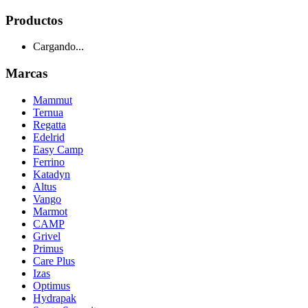
Productos
Cargando...
Marcas
Mammut
Ternua
Regatta
Edelrid
Easy Camp
Ferrino
Katadyn
Altus
Vango
Marmot
CAMP
Grivel
Primus
Care Plus
Izas
Optimus
Hydrapak