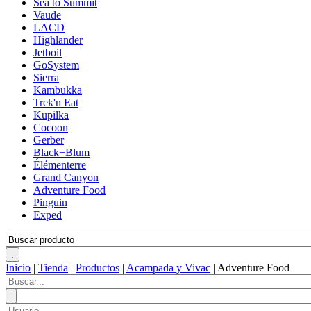
Sea to Summit
Vaude
LACD
Highlander
Jetboil
GoSystem
Sierra
Kambukka
Trek'n Eat
Kupilka
Cocoon
Gerber
Black+Blum
Élémenterre
Grand Canyon
Adventure Food
Pinguin
Exped
Inicio
|
Tienda
|
Productos
|
Acampada y Vivac
|
Adventure Food