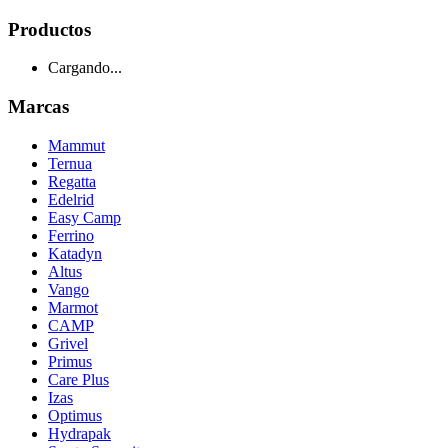
Productos
Cargando...
Marcas
Mammut
Ternua
Regatta
Edelrid
Easy Camp
Ferrino
Katadyn
Altus
Vango
Marmot
CAMP
Grivel
Primus
Care Plus
Izas
Optimus
Hydrapak