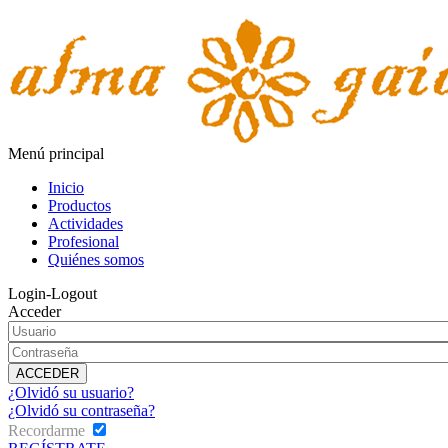
Menú principal
Inicio
Productos
Actividades
Profesional
Quiénes somos
Login-Logout
Acceder
¿Olvidó su usuario?
¿Olvidó su contraseña?
Recordarme