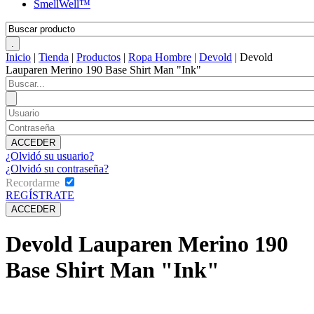
SmellWell™
Inicio
|
Tienda
|
Productos
|
Ropa Hombre
|
Devold
|
Devold
Lauparen Merino 190 Base Shirt Man "Ink"
¿Olvidó su usuario?
¿Olvidó su contraseña?
Recordarme
REGÍSTRATE
Devold Lauparen Merino 190
Base Shirt Man "Ink"