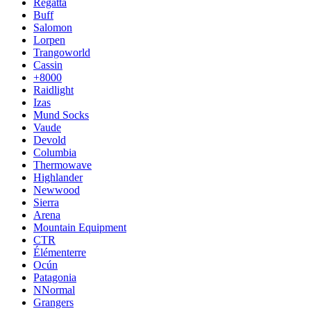
Regatta
Buff
Salomon
Lorpen
Trangoworld
Cassin
+8000
Raidlight
Izas
Mund Socks
Vaude
Devold
Columbia
Thermowave
Highlander
Newwood
Sierra
Arena
Mountain Equipment
CTR
Élémenterre
Ocún
Patagonia
NNormal
Grangers