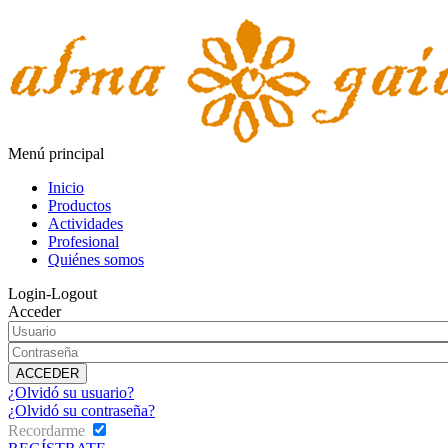
Menú principal
Inicio
Productos
Actividades
Profesional
Quiénes somos
Login-Logout
Acceder
¿Olvidó su usuario?
¿Olvidó su contraseña?
Recordarme