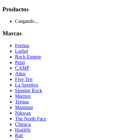
Productos
Cargando...
Marcas
Ferrino
Lurbel
Rock Empire
Petzl
CAMP
Altus
Five Ten
La Sportiva
Singing Rock
Marmot
Ternua
Mammut
Nikwax
The North Face
Chiruca
Haglöfs
Rab