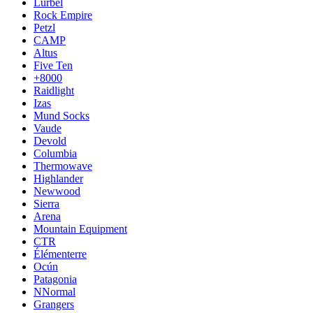
Lurbel
Rock Empire
Petzl
CAMP
Altus
Five Ten
+8000
Raidlight
Izas
Mund Socks
Vaude
Devold
Columbia
Thermowave
Highlander
Newwood
Sierra
Arena
Mountain Equipment
CTR
Élémenterre
Ocún
Patagonia
NNormal
Grangers