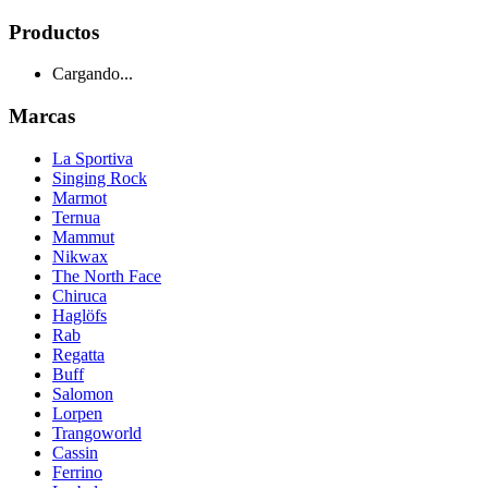
Productos
Cargando...
Marcas
La Sportiva
Singing Rock
Marmot
Ternua
Mammut
Nikwax
The North Face
Chiruca
Haglöfs
Rab
Regatta
Buff
Salomon
Lorpen
Trangoworld
Cassin
Ferrino