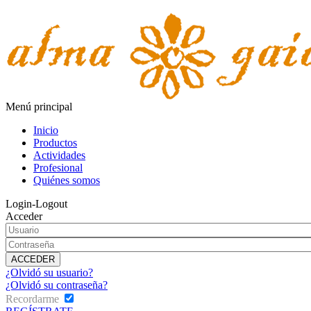
Menú principal
Inicio
Productos
Actividades
Profesional
Quiénes somos
Login-Logout
Acceder
¿Olvidó su usuario?
¿Olvidó su contraseña?
Recordarme