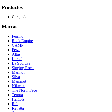
Productos
Cargando...
Marcas
Ferrino
Rock Empire
CAMP
Petzl
Altus
Lurbel
La Sportiva
Singing Rock
Marmot
Silva
Mammut
Nikwax
The North Face
Ternua
Haglöfs
Rab
Regatta