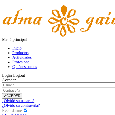
Menú principal
Inicio
Productos
Actividades
Profesional
Quiénes somos
Login-Logout
Acceder
¿Olvidó su usuario?
¿Olvidó su contraseña?
Recordarme