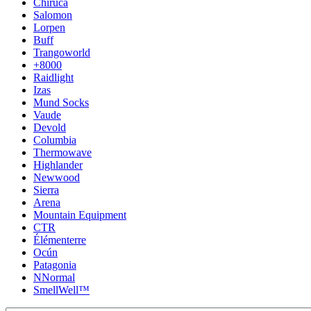
Chiruca
Salomon
Lorpen
Buff
Trangoworld
+8000
Raidlight
Izas
Mund Socks
Vaude
Devold
Columbia
Thermowave
Highlander
Newwood
Sierra
Arena
Mountain Equipment
CTR
Élémenterre
Ocún
Patagonia
NNormal
SmellWell™