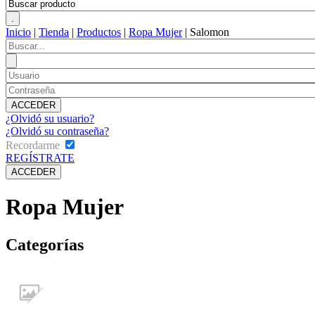
Inicio
|
Tienda
|
Productos
|
Ropa Mujer
|
Salomon
¿Olvidó su usuario?
¿Olvidó su contraseña?
Recordarme
REGÍSTRATE
Ropa Mujer
Categorías