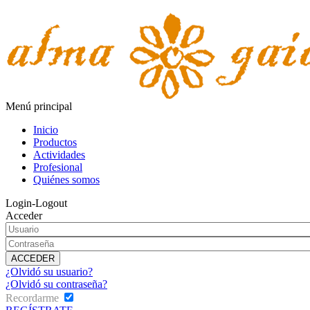
Menú principal
Inicio
Productos
Actividades
Profesional
Quiénes somos
Login-Logout
Acceder
¿Olvidó su usuario?
¿Olvidó su contraseña?
Recordarme