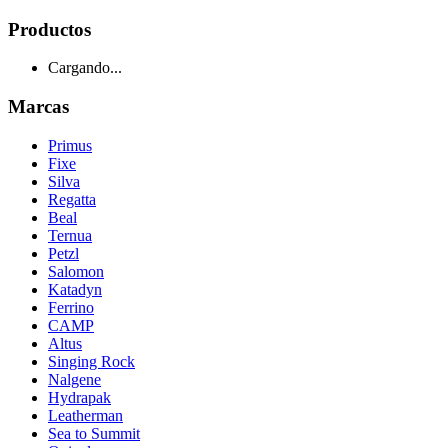
Productos
Cargando...
Marcas
Primus
Fixe
Silva
Regatta
Beal
Ternua
Petzl
Salomon
Katadyn
Ferrino
CAMP
Altus
Singing Rock
Nalgene
Hydrapak
Leatherman
Sea to Summit