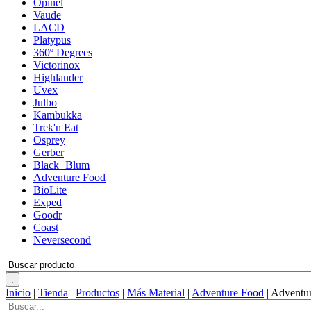
Opinel
Vaude
LACD
Platypus
360º Degrees
Victorinox
Highlander
Uvex
Julbo
Kambukka
Trek'n Eat
Osprey
Gerber
Black+Blum
Adventure Food
BioLite
Exped
Goodr
Coast
Neversecond
Inicio
|
Tienda
|
Productos
|
Más Material
|
Adventure Food
|
Adventur