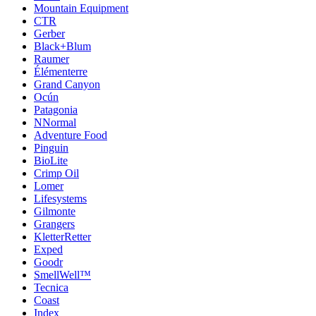
Mountain Equipment
CTR
Gerber
Black+Blum
Raumer
Élémenterre
Grand Canyon
Ocún
Patagonia
NNormal
Adventure Food
Pinguin
BioLite
Crimp Oil
Lomer
Lifesystems
Gilmonte
Grangers
KletterRetter
Exped
Goodr
SmellWell™
Tecnica
Coast
Index