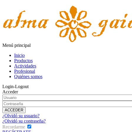
Menú principal
Inicio
Productos
Actividades
Profesional
Quiénes somos
Login-Logout
Acceder
¿Olvidó su usuario?
¿Olvidó su contraseña?
Recordarme