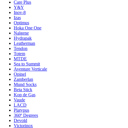
Care Plus
Y&Y
Inov-8
Izas
Optimus
Hoka One One
Nalgene
Hydrapak
Leatherman
Tendon
Totem
MTDE
Sea to Summit
Aventure Verticale
Opinel
Zamberlan
Mund Socks
Beta Stick
Kop de Gas
Vaude
LACD
Platypus
360º Degrees
Devold
Victorinox