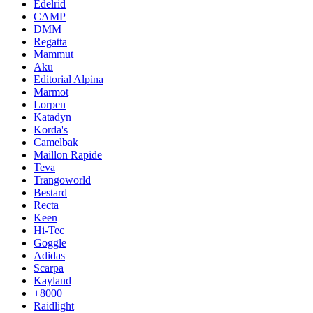
Edelrid
CAMP
DMM
Regatta
Mammut
Aku
Editorial Alpina
Marmot
Lorpen
Katadyn
Korda's
Camelbak
Maillon Rapide
Teva
Trangoworld
Bestard
Recta
Keen
Hi-Tec
Goggle
Adidas
Scarpa
Kayland
+8000
Raidlight