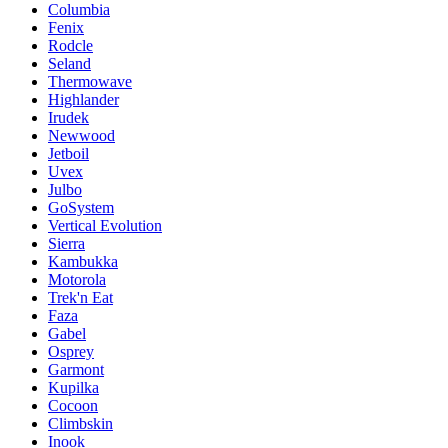
Columbia
Fenix
Rodcle
Seland
Thermowave
Highlander
Irudek
Newwood
Jetboil
Uvex
Julbo
GoSystem
Vertical Evolution
Sierra
Kambukka
Motorola
Trek'n Eat
Faza
Gabel
Osprey
Garmont
Kupilka
Cocoon
Climbskin
Inook