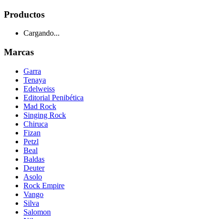
Productos
Cargando...
Marcas
Garra
Tenaya
Edelweiss
Editorial Penibética
Mad Rock
Singing Rock
Chiruca
Fizan
Petzl
Beal
Baldas
Deuter
Asolo
Rock Empire
Vango
Silva
Salomon