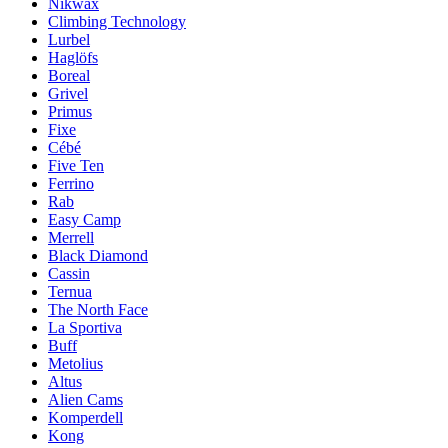
Nikwax
Climbing Technology
Lurbel
Haglöfs
Boreal
Grivel
Primus
Fixe
Cébé
Five Ten
Ferrino
Rab
Easy Camp
Merrell
Black Diamond
Cassin
Ternua
The North Face
La Sportiva
Buff
Metolius
Altus
Alien Cams
Komperdell
Kong