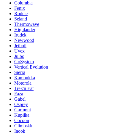
Columbia
Fenix
Rodcle
Seland
Thermowave
Highlander
Irudek
Newwood
Jetboil
Uvex
Julbo
GoSystem
Vertical Evolution
Sierra
Kambukka
Motorola
Trek'n Eat
Faza
Gabel
Osprey
Garmont
Kupilka
Cocoon
Climbskin
Inook