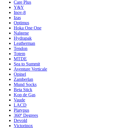
Care Plus
Y&Y
Inov-8
Izas
Optimus
Hoka One One
Nalgene
Hydrapak
Leatherman
Tendon
Totem
MTDE
Sea to Summit
Aventure Verticale
Opinel
Zamberlan
Mund Socks
Beta Stick
Kop de Gas
Vaude
LACD
Platypus
360º Degrees
Devold
Victorinox