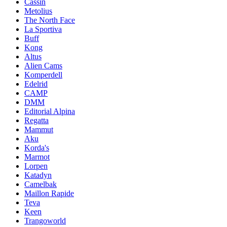
Cassin
Metolius
The North Face
La Sportiva
Buff
Kong
Altus
Alien Cams
Komperdell
Edelrid
CAMP
DMM
Editorial Alpina
Regatta
Mammut
Aku
Korda's
Marmot
Lorpen
Katadyn
Camelbak
Maillon Rapide
Teva
Keen
Trangoworld