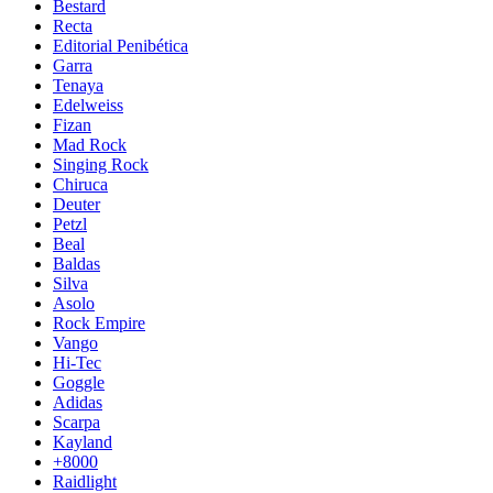
Bestard
Recta
Editorial Penibética
Garra
Tenaya
Edelweiss
Fizan
Mad Rock
Singing Rock
Chiruca
Deuter
Petzl
Beal
Baldas
Silva
Asolo
Rock Empire
Vango
Hi-Tec
Goggle
Adidas
Scarpa
Kayland
+8000
Raidlight