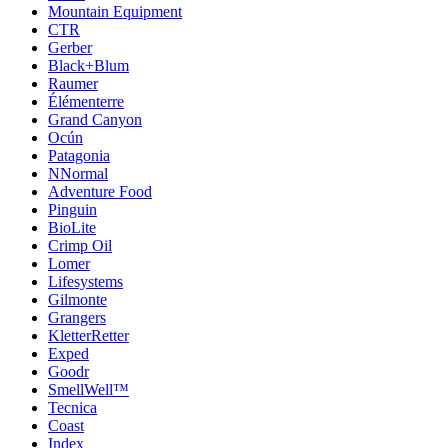
Mountain Equipment
CTR
Gerber
Black+Blum
Raumer
Élémenterre
Grand Canyon
Ocún
Patagonia
NNormal
Adventure Food
Pinguin
BioLite
Crimp Oil
Lomer
Lifesystems
Gilmonte
Grangers
KletterRetter
Exped
Goodr
SmellWell™
Tecnica
Coast
Index