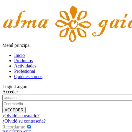
Menú principal
Inicio
Productos
Actividades
Profesional
Quiénes somos
Login-Logout
Acceder
¿Olvidó su usuario?
¿Olvidó su contraseña?
Recordarme