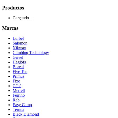
Productos
Cargando...
Marcas
Lurbel
Salomon
Nikwax
Climbing Technology
Grivel
Haglöfs
Boreal
Five Ten
Primus
Fixe
Cébé
Merrell
Ferrino
Rab
Easy Camp
Ternua
Black Diamond